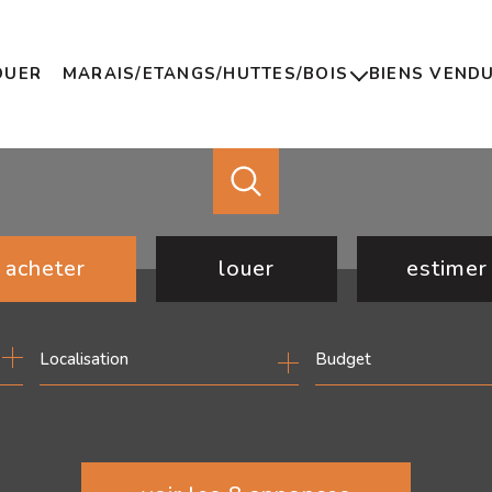
OUER
MARAIS/ETANGS/HUTTES/BOIS
BIENS VEND
Marais
Etangs
Huttes
Bois
acheter
louer
estimer
de l'ancien
à l'année
Budget
de l'immo pro