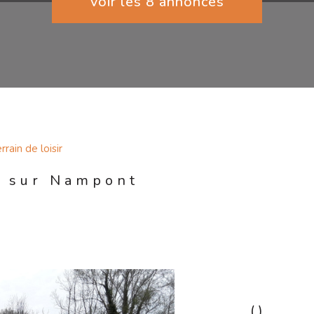
voir les
8
annonces
rrain de loisir
e sur Nampont
()