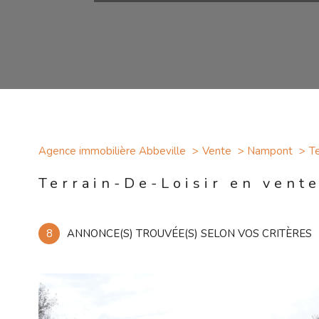
Agence immobilière Abbeville
Vente
Nampont
Te
Terrain-De-Loisir en vent
8
ANNONCE(S) TROUVÉE(S) SELON VOS CRITÈRES