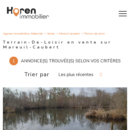
Agence immobilière Abbeville
Vente
Mareuil caubert
Terrain de loisir
Terrain-De-Loisir en vente sur
Mareuil-Caubert
1
ANNONCE(S) TROUVÉE(S) SELON VOS CRITÈRES
Trier par
Les plus récentes
VOIR LE
BIEN