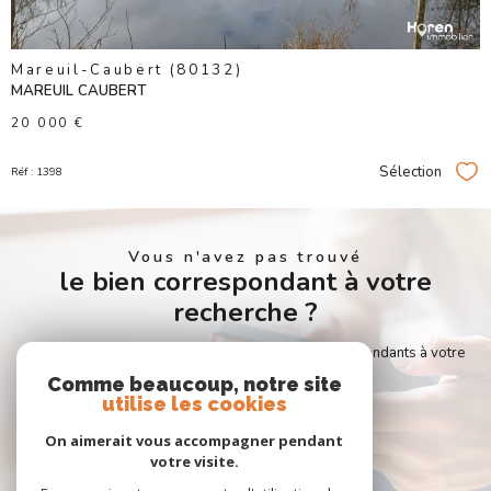
Mareuil-Caubert (80132)
MAREUIL CAUBERT
20 000 €
Sélection
Réf : 1398
Sél
Vous n'avez pas trouvé
le bien correspondant à votre
recherche ?
Créer une alerte email et recevez les biens correspondants à votre
recherche dans votre boîte mail !
Comme beaucoup, notre site
utilise les cookies
On aimerait vous accompagner pendant
CRÉER L'ALERTE
votre visite.