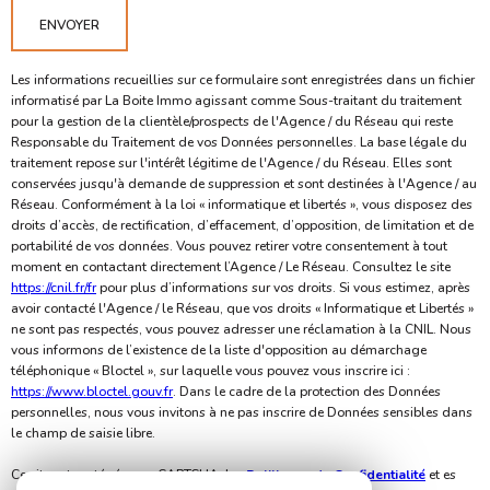
e
n
z
ENVOYER
v
n
o
s
é
Les informations recueillies sur ce formulaire sont enregistrées dans un fichier
c
informatisé par La Boite Immo agissant comme Sous-traitant du traitement
e
pour la gestion de la clientèle/prospects de l'Agence / du Réseau qui reste
o
s
Responsable du Traitement de vos Données personnelles. La base légale du
o
traitement repose sur l'intérêt légitime de l'Agence / du Réseau. Elles sont
conservées jusqu'à demande de suppression et sont destinées à l'Agence / au
r
Réseau. Conformément à la loi « informatique et libertés », vous disposez des
d
droits d’accès, de rectification, d’effacement, d’opposition, de limitation et de
o
portabilité de vos données. Vous pouvez retirer votre consentement à tout
moment en contactant directement l’Agence / Le Réseau. Consultez le site
n
https://cnil.fr/fr
pour plus d’informations sur vos droits. Si vous estimez, après
n
avoir contacté l'Agence / le Réseau, que vos droits « Informatique et Libertés »
ne sont pas respectés, vous pouvez adresser une réclamation à la CNIL. Nous
é
vous informons de l’existence de la liste d'opposition au démarchage
e
téléphonique « Bloctel », sur laquelle vous pouvez vous inscrire ici :
https://www.bloctel.gouv.fr
. Dans le cadre de la protection des Données
s
personnelles, nous vous invitons à ne pas inscrire de Données sensibles dans
le champ de saisie libre.
Ce site est protégé par reCAPTCHA, les
Politiques de Confidentialité
et es