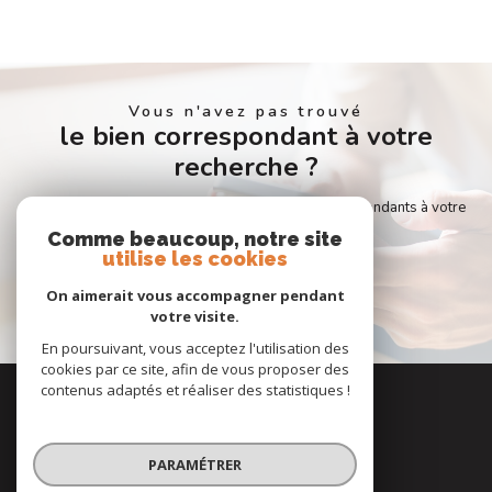
Vous n'avez pas trouvé
le bien correspondant à votre
recherche ?
Créer une alerte email et recevez les biens correspondants à votre
recherche dans votre boîte mail !
Comme beaucoup, notre site
utilise les cookies
On aimerait vous accompagner pendant
CRÉER L'ALERTE
votre visite.
En poursuivant, vous acceptez l'utilisation des
cookies par ce site, afin de vous proposer des
Nous
contenus adaptés et réaliser des statistiques !
adhérons
PARAMÉTRER