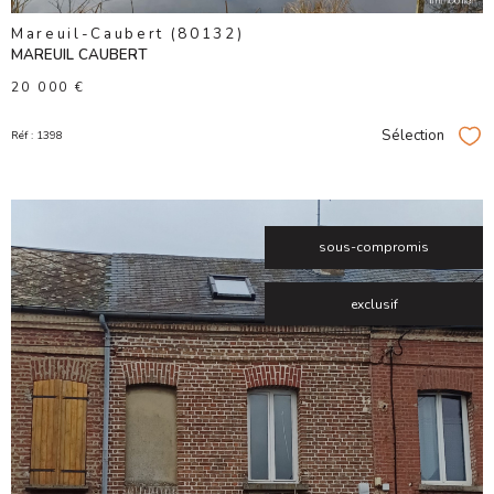
Mareuil-Caubert (80132)
MAREUIL CAUBERT
20 000 €
Sélection
Réf : 1398
Sél
sous-compromis
exclusif
VOIR LE