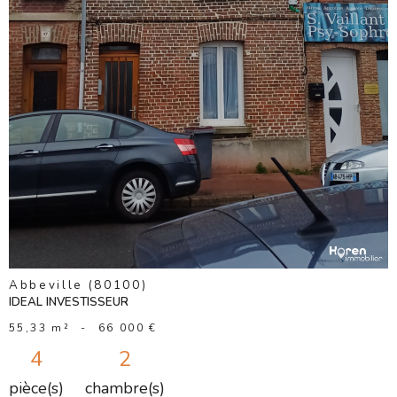
BIEN
Abbeville (80100)
IDEAL INVESTISSEUR
55,33 m²
-
66 000 €
4
2
pièce(s)
chambre(s)