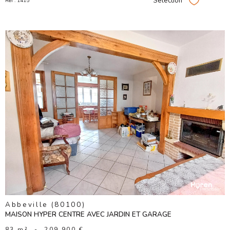
Sélection
Réf : 1415
Sélectionner
VOIR LE
BIEN
Abbeville (80100)
MAISON HYPER CENTRE AVEC JARDIN ET GARAGE
83 m²
-
209 900 €