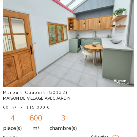
VOIR LE
BIEN
Mareuil-Caubert (80132)
MAISON DE VILLAGE AVEC JARDIN
60 m²
-
115 000 €
4
600
3
pièce(s)
m²
chambre(s)