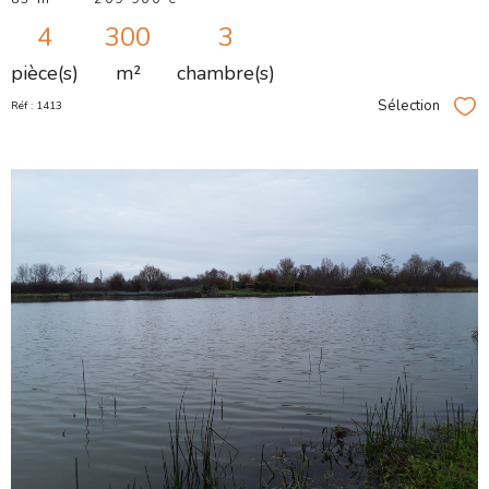
4
300
3
pièce(s)
m²
chambre(s)
Sélection
Réf : 1413
Sél
VOIR LE
BIEN