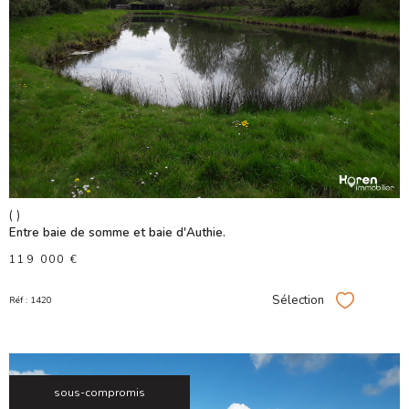
VOIR LE
BIEN
()
Entre baie de somme et baie d'Authie.
119 000 €
Sélection
Réf : 1420
Sélectionner
sous-compromis