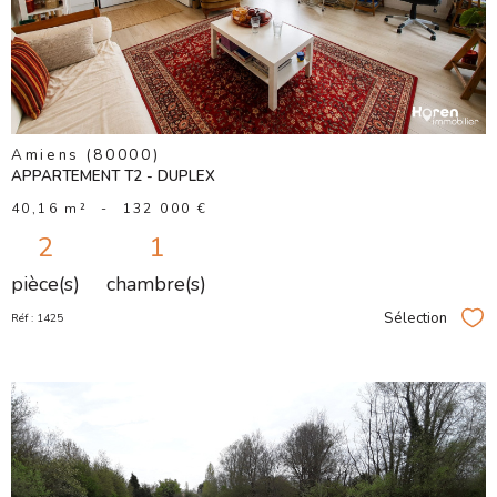
BIEN
Amiens (80000)
APPARTEMENT T2 - DUPLEX
40,16 m²
-
132 000 €
2
1
pièce(s)
chambre(s)
Sélection
Réf : 1425
Sél