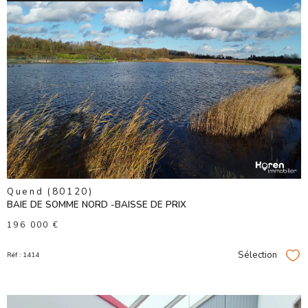
VOIR LE
BIEN
Quend (80120)
BAIE DE SOMME NORD -BAISSE DE PRIX
196 000 €
Sélection
Réf : 1414
Sél