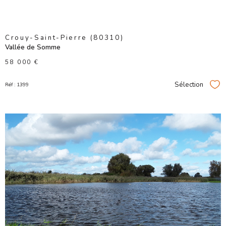
Crouy-Saint-Pierre (80310)
Vallée de Somme
58 000 €
Sélection
Réf : 1399
Sél
VOIR LE
BIEN