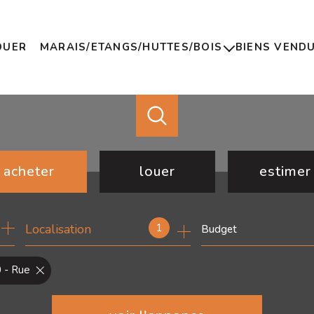
OUER
MARAIS/ETANGS/HUTTES/BOIS
BIENS VEND
Marais
Etangs
Huttes
Bois
acheter
louer
estimer
de l'ancien
à l'année
1
Localisation
Budget
de l'immo pro
 - Rue