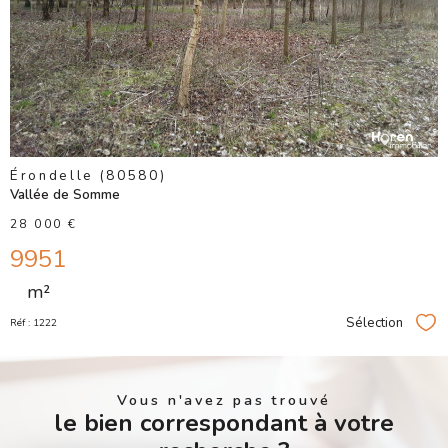
BIEN
Érondelle (80580)
Vallée de Somme
28 000 €
9951
m²
Sélection
Réf : 1222
Sél
Vous n'avez pas trouvé
le bien correspondant à votre