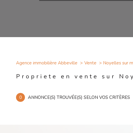
Agence immobilière Abbeville
Vente
Noyelles sur 
Propriete en vente sur No
0
ANNONCE(S) TROUVÉE(S) SELON VOS CRITÈRES