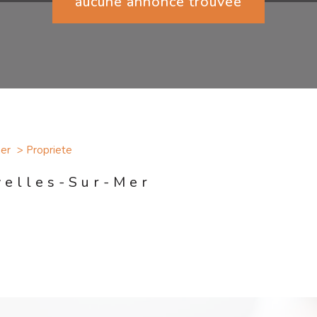
aucune annonce trouvée
mer
Propriete
yelles-Sur-Mer