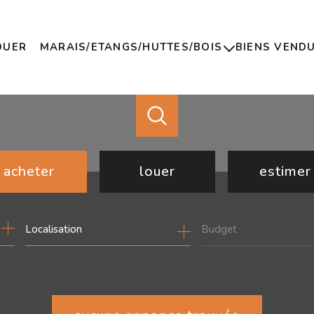
OUER
MARAIS/ETANGS/HUTTES/BOIS
BIENS VEND
Marais
Etangs
Huttes
Bois
acheter
louer
estimer
de l'ancien
à l'année
Budget
de l'immo pro